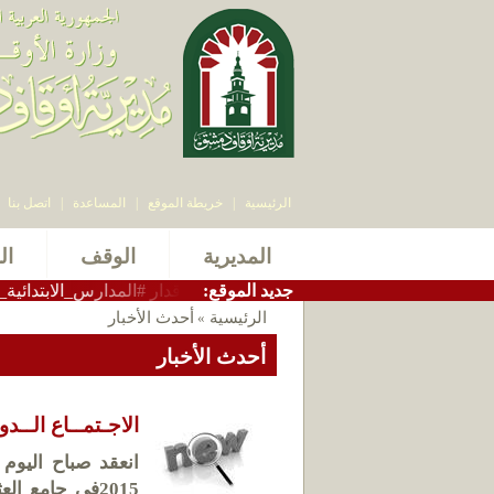
الرئيسية
|
خريطة الموقع
|
المساعدة
|
اتصل بنا
المديرية
الوقف
ال
:جديد الموقع
دير_أوقاف_دمشق الاستاذ سامر بيرقدار #المدارس_الابتدائية_الشرعية ا
الرئيسية
أحدث الأخبار
»
أحدث الأخبار
الاجـتمــاع الــدو
2015في جامع ا