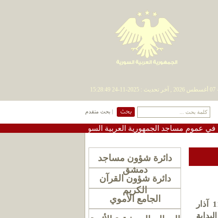
| بحث متقدم
 مساجد الجمهورية العربية السورية
•
#تعميم دعوة لإقامة صلا
دائرة شؤون مساجد
دمشق
دائرة شؤون القرآن
الكريم
الجامع الأموي
انعقد صباح اليوم الأربعاء الواقع في 20 جمادى الأولى 1436 هــ الموافق لــــ 11 آذار
لبداية