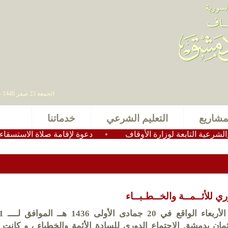
الجمعة 23 صفر 1448 - 07 أغسطس 2026 , آخر تحديث : 2025-11-24 15:28:49
مشاريع
التعليم الشرعي
خدماتنا
لتابعة لوزارة الأوقاف
•
دعوة لإقامة صلاة الاستسقاء في عموم
ري للأئــمــة والخــطـبــاء
لعثمان بدمشق الاجتماع الدوري للسادة الأئمة والخطباء ، و كانت ا