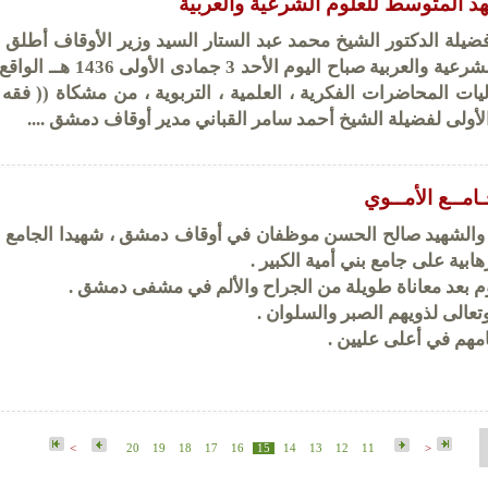
د المتوسط للعلوم الشرعية والعربية
ضيلة الدكتور الشيخ محمد عبد الستار السيد وزير الأوقاف أطلق ا
20 م فعاليات المحاضرات الفكرية ، العلمية ، التربوية ، من مشكاة (( فقه 
أولى لفضيلة الشيخ أحمد سامر القباني مدير أوقاف دمشق ....
ـامــع الأمــوي
 والشهيد صالح الحسن موظفان في أوقاف دمشق ، شهيدا الجامع ا
ابية على جامع بني أمية الكبير .
م بعد معاناة طويلة من الجراح والألم في مشفى دمشق .
تعالى لذويهم الصبر والسلوان .
مهم في أعلى عليين .
>
20
19
18
17
16
15
14
13
12
11
<