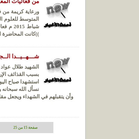
من فعاليات المعه
ورعاية كريمة من ف
شباط 15
))كانت المحاضرة ال
شـــهــيــدا الــج
الشهيد طلال عواد
بسبب القذائف الإره
استشهدا صباح اليو
نسأل الله سبحانه و
وأن يتقبلهم في الشهداء ويجعل مقا
صفحة 15 من 25