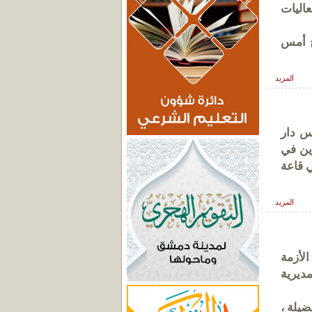
اليات
ح أمس
المزيد
س دار
ين في
 قاعة
المزيد
لأزمة
ديرية
يلة ،