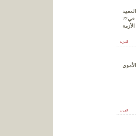
لمعهد
المتوسط للعلوم الشرعية والعربية صباح اليوم الأحد 3 جمادى الأولى 1436 هــ الواقع في22
الأزمة
المزيد
لأموي
المزيد