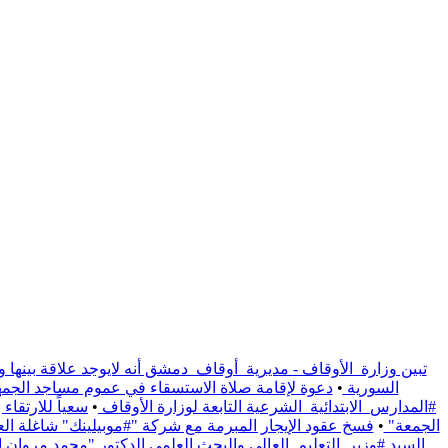
تبين وزارة_الأوقاف - مديرية_أوقاف_دمشق أنه لايوجد علاقة بينها و
السورية
•
دعوة لإقامة صلاة الاستسقاء في عموم مساجد الجمهو
#المدارس_الابتدائية_الشرعية التابعة لوزارة الأوقاف
•
سعياً للارتقا
الجمعة"
•
فسخ عقود الإيجار المبرمة مع شركة "#موبيلينك" شاغلة العقار الوقفي الواقع على / 1191/ م
السيد #وزير_التعليم_العالي والبحث العلمي الدكتور "محمد مروان ال