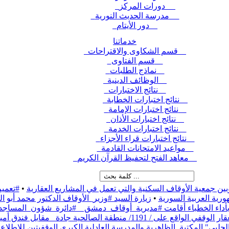
دورات المركز
مدرسة الحديث النورية
دور الأيتام
خدماتنا
قسم الشكاوى والاقتراحات
قسم الفتاوى
نماذج الطلبات
الوظائف الدينية
نتائج الاختبارات
نتائج اختبارات الخطابة
نتائج اختبارات الإمامة
نتائج اختبارات الأذان
نتائج اختبارات الخدمة
نتائج اختبارات قراء الأجزاء
مواعيد الامتحانات القادمة
معاهد الفتح لتحفيظ القرآن الكريم
بين جمعية الأوقاف السكنية والتي تعمل في المشاريع العقارية
•
#تعميم
رية العربية السورية
•
زيارة السيد #وزير_الأوقاف الدكتور محمد أبو
ء بأداء الخطباء أقامت #مديرية_أوقاف_دمشق _ #دائرة_شؤون_المساج
نطقة الصالحية جادة_ مقابل فندق أمية،
حلبي" المكتبة_الظاهرية والمدرسة العادلية الكبرى الوقفيتين للاطلاع