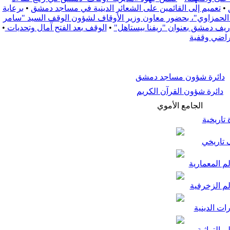
•
تعميم إلى القائمين على الشعائر الدينية في مساجد دمشق
•
برعاية
زة الحمزاوي"، بحضور معاون وزير الأوقاف لشؤون الوقف السيد "سامر
•
الوقف بعد الفتح آمال وتحديات
•
راضي وقفية
دائرة شؤون مساجد دمشق
دائرة شؤون القرآن الكريم
الجامع الأموي
تاريخية
تاريخي
م المعمارية
لم الزخرفية
ات الدينية
م التراثية