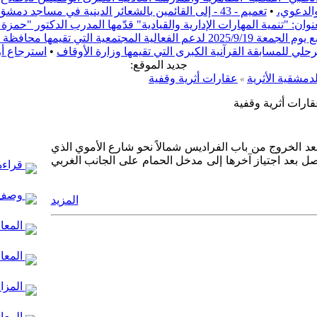
والدعوي،
•
تعميم - 43 - إلى القائمين بالشعائر الدينية في مساجد دمشق
ن: "تنمية المهارات الإدارية والقيادية" قدّمها المدرب الدكتور "حم
ف دمشق بعنوان "ريفنا بيستاهل"
مرحلي للمسابقة القرآنية الكبرى التي تقيمها وزارة الأوقاف
•
استرجاع أ
:جديد الموقع
لدمشقية الأثرية
عقارات أثرية وقفية
»
ارات أثرية وقفية
ليه بعد الخروج من باب الفراديس شمالاً نحو شارع الأموي الذي
صل بعد اجتياز آخرها إلى مدخل الحمام على الجانب الغربي
قراءة 
وصف 
المزيد
المعال
المعا
المزار
المعال