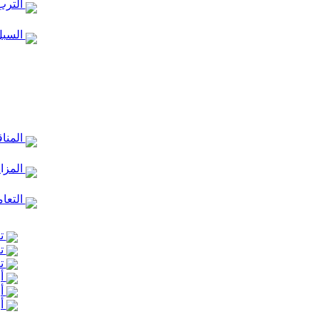
الترب
السبل
المنا
المزا
التعام
تع
تع
تع
أر
أر
أر