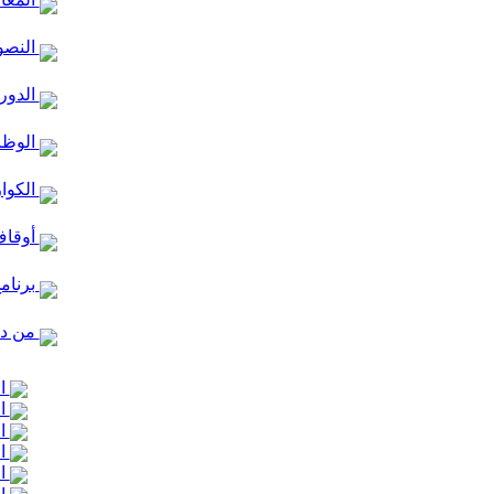
النصو
الدور 
الوظا
الكوا
أوقاف
برنام
من در
ال
ال
ال
ال
ال