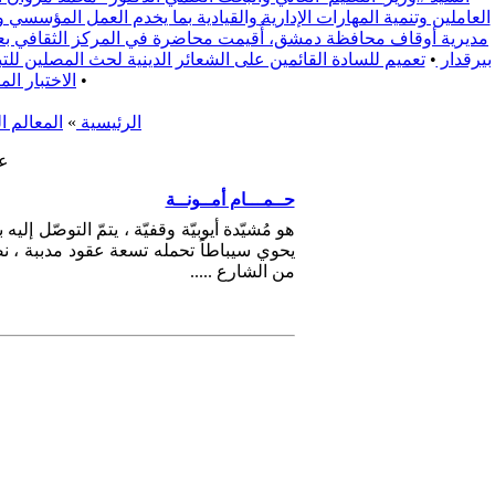
العاملين وتنمية المهارات الإدارية والقيادية بما يخدم العمل المؤسسي 
مديرية أوقاف محافظة دمشق، أُقيمت محاضرة في المركز الثقافي بعنوا
بيرقدار
•
تعميم للسادة القائمين على الشعائر الدينية لحث المصلين للتبع يوم الجمعة 2025/9/19 لدعم الفعالية المجتمعية التي تقيمها محافظة ري
•
الاختبار ال
الرئيسية
»
المعالم ا
عق
حــمـــام أمــونــة
هو مُشيّدة أيوبيّة وقفيّة ، يتمّ التوصّل إ
يحوي سيباطاً تحمله تسعة عقود مدببة ، ن
من الشارع .....