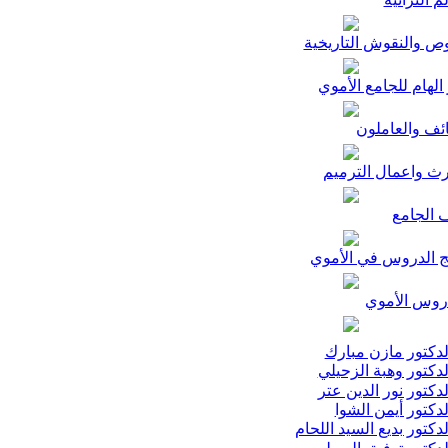
ص والنقوش التاريخية
الهام للجامع الأموي
ئف والعاملون
رث واعمال الترميم
 الجامع
ج الدروس في الأموي
وس الأموي
دكتور مازن مبارك
دكتور وهبة الزحيلي
دكتور نور الدين عتر
دكتور أيمن الشوا
دكتور بديع السيد اللحام