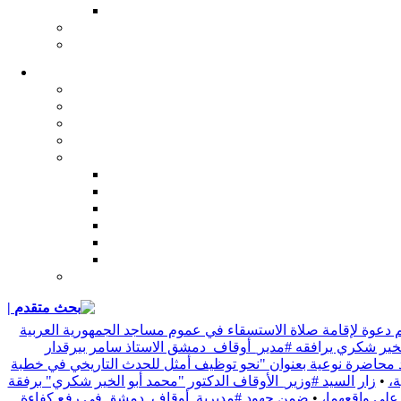
| بحث متقدم
 دعوة لإقامة صلاة الاستسقاء في عموم مساجد الجمهورية العربية
 الخير شكري يرافقه #مدير_أوقاف_دمشق الاستاذ سامر بيرقدار
د محاضرة نوعية بعنوان "نحو توظيف أمثل للحدث التاريخي في خطبة
•
زار السيد #وزير_الأوقاف الدكتور "محمد أبو الخير شكري" برفقة
 على واقعهما،
•
ضمن جهود #مديرية_أوقاف_دمشق في رفع كفاءة