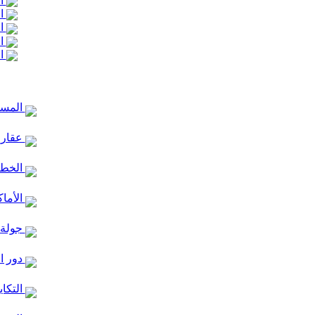
ال
ال
ال
ال
ال
المساج
عقارا
الخط ا
الأماك
جولة 
دور ا
التكاي