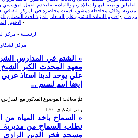
العاملين وتنمية المهارات الإدارية والقيادية بما يخدم العمل المؤسسي 
مديرية أوقاف محافظة دمشق، أُقيمت محاضرة في المركز الثقافي بعنوا
بيرقدار
•
تعميم للسادة القائمين على الشعائر الدينية لحث المصلين للتبع يوم الجمعة 2025/9/19 لدعم الفعالية المجتمعية التي تقيمها محافظة ري
•
الاختبار ال
الرئيسية
»
مركز ال
مركز الشكاوي
« الشتم في المدارس الشرع
معهد المحدث الكبر الشيخ 
علي يوجد لدينا استاذ عربي
ايضا انتم لستم ...
تمَّ معالجة الموضوع المذكور مع المدرِّس، و
رقم الشكوى : 170
« السماخ باخذ المياه من ا
نطلب السماح من مديرية الا
مسجد فخر الدين الرازي من 