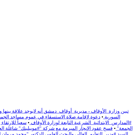
تبين وزارة_الأوقاف - مديرية_أوقاف_دمشق أنه لايوجد علاقة بينها و
السورية
•
دعوة لإقامة صلاة الاستسقاء في عموم مساجد الجمهو
#المدارس_الابتدائية_الشرعية التابعة لوزارة الأوقاف
•
سعياً للارتقا
الجمعة"
•
فسخ عقود الإيجار المبرمة مع شركة "#موبيلينك" شاغلة العقار الوقفي الواقع على / 1191/ م
السيد #وزير_التعليم_العالي والبحث العلمي الدكتور "محمد مروان ال