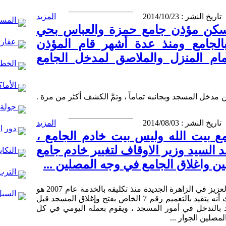
تاريخ النشر : 2014/10/23
المزيد
المساج
 يسكن مؤذن جامع حمزة والعباس بحي
الجامع ومنذ عدة أشهر قام المؤذن
عقارا
مام المنزل والملاصق لمدخل الجامع
الخط ا
الأماك
عن مدخل المسجد وبجانبه تماماً ، وتمَّ الكشف أكثر من مرة .
جولة 
تاريخ النشر : 2014/08/03
المزيد
دور ا
مع بيت الله وليس بيت خادم الجامع ،
 السيد وزير الاوقاف لتغيير خادم جامع
التكاي
ين واغلاق الجامع في وجه المصلين ...
الترب
بعد البحث والتحري نبين أنَّ خادم مسجد العزيز في الزاهرة الجديدة منذ تكليفه بالخدمة عام 2007 هو
السبل
ملتزم بالدوام والتعليمات والتوجيهات حيث أنه يتقيد بالتعميم رقم 7 الخاص بفتح وإغلاق المسجد قبل
د بالتدخل في أمور المسجد ، ويقوم بعمله اليومي في كل
مصلين الجوار ...