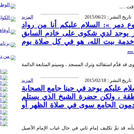
الوظا
ت . ...
تاريخ النشر : 2015/06/21
المزيد
الكوا
دمر »: السلام عليكم أنا من رواد
أوقاف
 يوجد لدي شكوى على خادم السابق
خدمة بيت الله، هو في كل صلاة يوم
برنام
..
من در
ى قد قدَّم استقالته وترك المسجد ، وسيتم المتابعة الدائمة
ال
ال
تاريخ النشر : 2015/02/18
المزيد
ال
لام عليكم يوجد في حينا جامع الصحابة
ال
ال
طقة ، ولكن حضرة الشيخ الذي يستلم
ال
خدمون الجامع سوى في صلاة الظهر أو
ال
ال
ال
ال
نه قد تمَّ تكليف إمام ثاني في حال غياب الإمام الأصيل