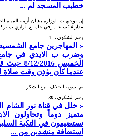
خطيب المسجد لم ...
إن توجيهات الوزارة بشأن أزمة المياه ال
مدار 24 ساعة, وفي جامــع الرازي تم تركيب أربـع حنفيات خارجية لتلبية حاجـة المواطنين. ...
رقم الشكوى : 141
« المهاجرين جامع الشمسيه 
الخميس 16
عندما كان يؤذن وقت صلاة ال
تم تسوية الخلاف.. مع الشكر.. ...
رقم الشكوى : 139
« خلل في قناة نور الشام ال
متميز دوماً وتحاولون الا
تستضيفون في التكية السليم
استضافة منشدين من ...