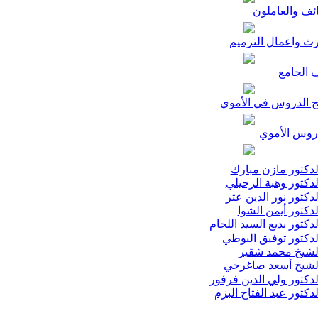
ئف والعاملون
رث واعمال الترميم
 الجامع
ج الدروس في الأموي
وس الأموي
دكتور مازن مبارك
دكتور وهبة الزحيلي
دكتور نور الدين عتر
دكتور أيمن الشوا
دكتور بديع السيد اللحام
دكتور توفيق البوطي
شيخ محمد شقير
شيخ أسعد صاغرجي
دكتور ولي الدين فرفور
دكتور عبد الفتاح البزم