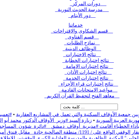
دورات المركز
مدرسة الحديث النورية
دور الأيتام
خدماتنا
قسم الشكاوى والاقتراحات
قسم الفتاوى
نماذج الطلبات
الوظائف الدينية
نتائج الاختبارات
نتائج اختبارات الخطابة
نتائج اختبارات الإمامة
نتائج اختبارات الأذان
نتائج اختبارات الخدمة
نتائج اختبارات قراء الأجزاء
مواعيد الامتحانات القادمة
معاهد الفتح لتحفيظ القرآن الكريم
بين جمعية الأوقاف السكنية والتي تعمل في المشاريع العقارية
•
#تعميم
رية العربية السورية
•
زيارة السيد #وزير_الأوقاف الدكتور محمد أبو
ء بأداء الخطباء أقامت #مديرية_أوقاف_دمشق _ #دائرة_شؤون_المساج
نطقة الصالحية جادة_ مقابل فندق أمية،
حلبي" المكتبة_الظاهرية والمدرسة العادلية الكبرى الوقفيتين للاطلاع