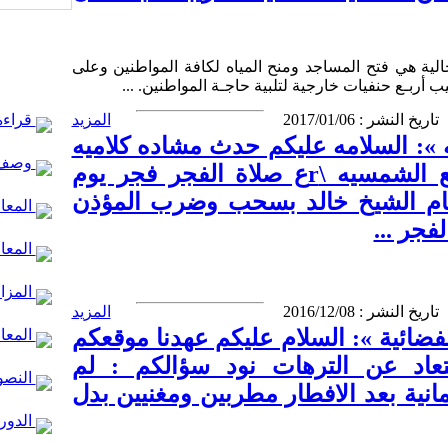
حالية هي فتح المساجد ومنح المياه لكافة المواطنين وعلى
تاريخ النشر : 2017/01/06
المزيد
قراءة 
»: السلامه عليكم حدث مشاده كلاميه
وصف 
وضرب ب الايدي في جامع الشمسيه \rع صلاة الفجر فجر يوم
8/12/20 حيث قام الشيخ خالد بسحب وضرب المؤذن
المعال
فجر ...
المعا
المزار
تاريخ النشر : 2016/12/08
المزيد
فضائية »: السلام عليكم عهدنا موقعكم
المعال
بتعاد عن الترهات نود سؤالكم : لم
النصو
انية بعد الافطار مطربين ومغنيين بدل
الدور 