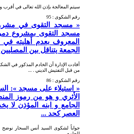
سيتم المعالجة بإذن الله تعالى في أقرب وق
رقم الشكوى : 95
« مسجد التقوى في مشروع 
مسجد التقوى بمشروع دمر
المعروف بعدم أهليته في 
الجمعة يتناقل بين المصليين .
أفادت الإدارة أن الخادم المذكور في الشكو
من قبل التفتيش الديني . ...
رقم الشكوى : 86
« استيلاء على مسجد »: الس
الأثري و هو من رموز المن
الجامع و ابنه المؤذن لا ي
العصر كحد ...
جواباً لشكوى السيد أنس السحار نوضح بأ
للجامع . ...