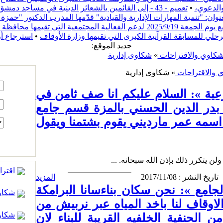
والدعوي،
•
تعميم - 43 - إلى القائمين بالشعائر الدينية في مساجد دمشق
ن: "تنمية المهارات الإدارية والقيادية" قدّمها المدرب الدكتور "حم
ف دمشق بعنوان "ريفنا بيستاهل"
مرحلي للمسابقة القرآنية الكبرى التي تقيمها وزارة الأوقاف
•
استرجاع أ
:جديد الموقع
شكاوي والاقتراحات
»
شكاوى إدارية
 والاقتراحات
» شكاوى إدارية
ية »: السلام عليكم انا صف ثامن في
بدر الدين الحسني بالمزة قسم جامع
 اسمه عمر مارديني يقوم بشتمنا ويقول
لن يتكرر ذلك بإذن الله سبحانه. ...
اقترا
تاريخ النشر : 2017/11/08
المزيد
لجامع »: نحن سكان بناءسانا البرامكة
شكاوى
وقاف لنا باخد المياه عبر نربيش من
شكاوى
الحنفية الخلفيه القريبة للبناء لان