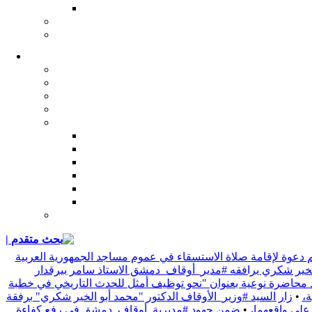
| بحث متقدم
 دعوة لإقامة صلاة الاستسقاء في عموم مساجد الجمهورية العربية
 الخير شكري يرافقه #مدير_أوقاف_دمشق الاستاذ سامر بيرقدار
د محاضرة نوعية بعنوان "نحو توظيف أمثل للحدث التاريخي في خطبة
•
زار السيد #وزير_الأوقاف الدكتور "محمد أبو الخير شكري" برفقة
 على واقعهما،
•
ضمن جهود #مديرية_أوقاف_دمشق في رفع كفاءة