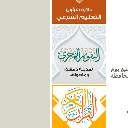
بع يوم
ا محافظة