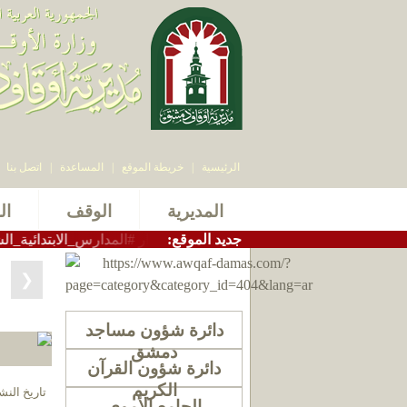
الرئيسية
|
خريطة الموقع
|
المساعدة
|
اتصل بنا
المديرية
الوقف
ال
:جديد الموقع
دير_أوقاف_دمشق الاستاذ سامر بيرقدار #المدارس_الابتدائية_الشرعية ا
❯
دائرة شؤون مساجد
دمشق
دائرة شؤون القرآن
الكريم
تاريخ النشر 2025-11-24 الساعة 42
الجامع الأموي