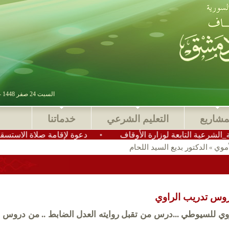
السبت 24 صفر 1448 - 08 أغسطس 2026 , آخر تحديث : 2025-11-24 15:28:49
مشاريع
التعليم الشرعي
خدماتنا
التابعة لوزارة الأوقاف
•
دعوة لإقامة صلاة الاستسقاء في عمو
موي
الدكتور بديع السيد اللحام
»
وس تدريب الراوي
ي للسيوطي ...درس من تقبل روايته العدل الضابط .. من دروس ا