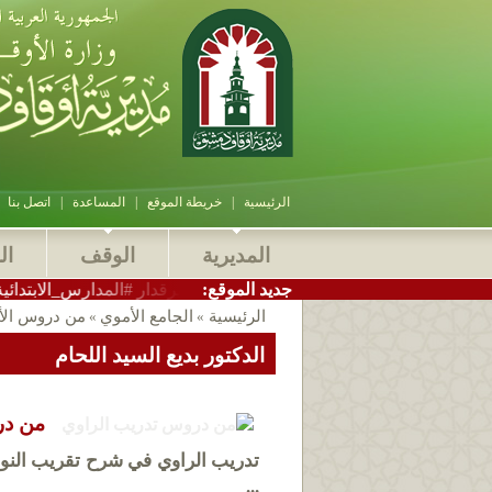
الرئيسية
|
خريطة الموقع
|
المساعدة
|
اتصل بنا
المديرية
الوقف
ال
:جديد الموقع
دير_أوقاف_دمشق الاستاذ سامر بيرقدار #المدارس_الابتدائية_الشرعية 
الرئيسية
الجامع الأموي
من دروس الأ
»
»
الدكتور بديع السيد اللحام
من در
تدريب الراوي في شرح تقريب النوو
...