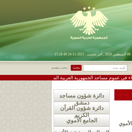
| بحث متقدم
م مساجد الجمهورية العربية السورية
•
#تعميم دعوة لإقامة صل
دائرة شؤون مساجد
دمشق
دائرة شؤون القرآن
الكريم
الجامع الأموي
لأموي