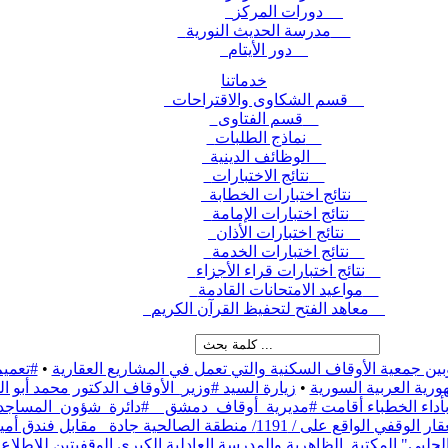
دورات المركز
مدرسة الحديث النورية
دور الأيتام
خدماتنا
قسم الشكاوى والاقتراحات
قسم الفتاوى
نماذج الطلبات
الوظائف الدينية
نتائج الاختبارات
نتائج اختبارات الخطابة
نتائج اختبارات الإمامة
نتائج اختبارات الأذان
نتائج اختبارات الخدمة
نتائج اختبارات قراء الأجزاء
مواعيد الامتحانات القادمة
معاهد الفتح لتحفيظ القرآن الكريم
بين جمعية الأوقاف السكنية والتي تعمل في المشاريع العقارية
•
#تعميم
رية العربية السورية
•
زيارة السيد #وزير_الأوقاف الدكتور محمد أبو
ء بأداء الخطباء أقامت #مديرية_أوقاف_دمشق _ #دائرة_شؤون_المساج
نطقة الصالحية جادة_ مقابل فندق أمية،
حلبي" المكتبة_الظاهرية والمدرسة العادلية الكبرى الوقفيتين للاطلاع