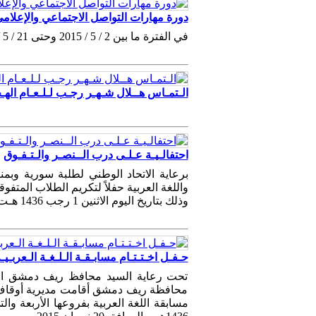
دورة مهارات التواصل الاجتماعي والإعلام
في الفترة ما بين 2 / 5 / 2015 وحتى 21 / 5 / 2015 م .
الـتمـاس هــلال شـهـر رجـب لـلـعـام الهـجـري 1436 / فـ
احتفالـيـة عـلـى درب الــنصـر والـتـفـوق
برعاية الاتحاد الوطني لطلبة سورية وبمن
واللغة العربية حفلاً لتكريم الطلاب المت
وذلك بتاريخ اليوم الاثنين 1 رجب 1436 هـت الموافق 20 نيسان 2015 على مدرج جامعة دمشق ....
حـفـل اخـتـتـام مسابـقـة الـلـغـة الـعرب
تحت رعاية السيد محافظ ريف دمشق الس
محافظة ريف دمشق أقامت مديرية أوقاف 