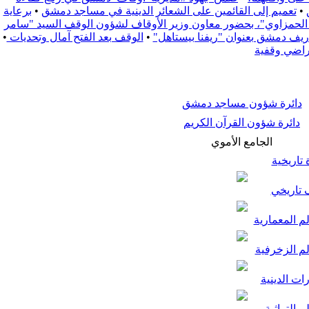
•
تعميم إلى القائمين على الشعائر الدينية في مساجد دمشق
•
برعاية
زة الحمزاوي"، بحضور معاون وزير الأوقاف لشؤون الوقف السيد "سامر
•
الوقف بعد الفتح آمال وتحديات
•
راضي وقفية
دائرة شؤون مساجد دمشق
دائرة شؤون القرآن الكريم
الجامع الأموي
تاريخية
تاريخي
م المعمارية
لم الزخرفية
ات الدينية
م التراثية