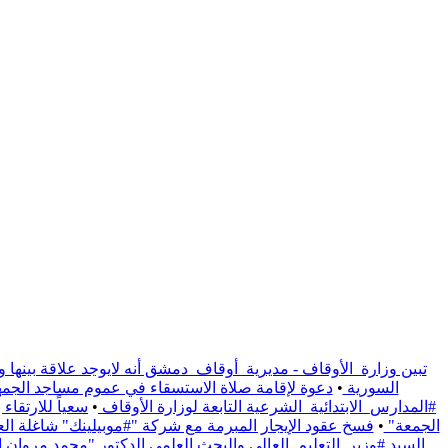
تبين وزارة_الأوقاف - مديرية_أوقاف_دمشق أنه لايوجد علاقة بينها و
السورية
•
دعوة لإقامة صلاة الاستسقاء في عموم مساجد الجمهو
#المدارس_الابتدائية_الشرعية التابعة لوزارة الأوقاف
•
سعياً للارتقا
الجمعة"
•
فسخ عقود الإيجار المبرمة مع شركة "#موبيلينك" شاغلة العقار الوقفي الواقع على / 1191/ م
السيد #وزير_التعليم_العالي والبحث العلمي الدكتور "محمد مروان ال