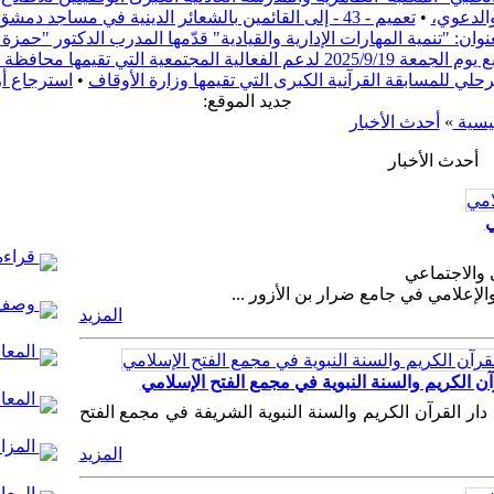
والدعوي،
•
تعميم - 43 - إلى القائمين بالشعائر الدينية في مساجد دمشق
ن: "تنمية المهارات الإدارية والقيادية" قدّمها المدرب الدكتور "حم
ف دمشق بعنوان "ريفنا بيستاهل"
مرحلي للمسابقة القرآنية الكبرى التي تقيمها وزارة الأوقاف
•
استرجاع أ
:جديد الموقع
ئيسية
»
أحدث الأخبار
أحدث الأخبار
ي
قراءة 
 والاجتماعي
لإعلامي في جامع ضرار بن الأزور ...
وصف 
المزيد
المعال
رآن الكريم والسنة النبوية في مجمع الفتح الإسلامي
المعا
 دار القرآن الكريم والسنة النبوية الشريفة في مجمع الفتح
المزار
المزيد
المعال