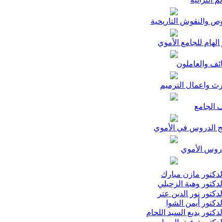
ص والنقوش التاريخية
الهام للجامع الأموي
ئف والعاملون
رث واعمال الترميم
 الجامع
ج الدروس في الأموي
وس الأموي
دكتور مازن مبارك
دكتور وهبة الزحيلي
دكتور نور الدين عتر
دكتور أيمن الشوا
دكتور بديع السيد اللحام