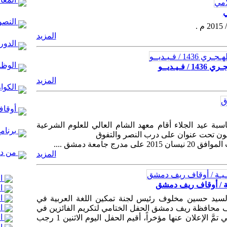
ي
النصو
المزيد
الدور 
الوظا
يـديــو
المزيد
الكوا
أوقاف
اسبة عيد الجلاء أقام معهد الشام العالي للعلوم الشرعية
برنام
فوقون تحت عنوان على درب النصر والتفوق
من در
المزيد
ال
ـيـة / أوقاف ريف دمشق
ال
ال
يد حسين مخلوف رئيس لجنة تمكين اللغة العربية في
ال
محافظة ريف دمشق الحفل الختامي لتكريم الفائزين في
ال
مسابقة اللغة العربية بفروعها الأربعة والتي تمَّ الإعلان عنها مؤخراً، أقيم الحفل اليوم الاثنين 1 رجب