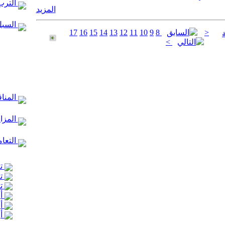
الترب
المزيد
السبل
17
16
15
14
13
12
11
10
9
8
<
>
المنا
المزا
التعام
تع
تع
تع
أر
أر
أر