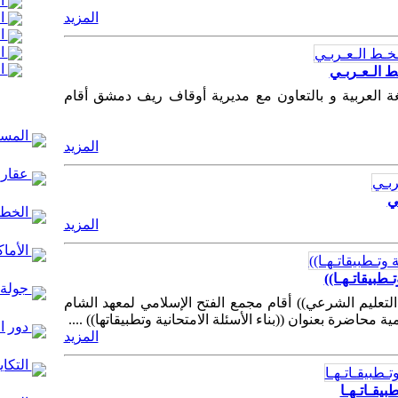
ال
ال
المزيد
ال
ال
ال
ـط الـعـربـي
غة العربية و بالتعاون مع مديرية أوقاف ريف دمشق أقام
المساج
المزيد
عقارا
ي
الخط ا
المزيد
الأماك
ـطبيقاتـهـا))
جولة 
لتعليم الشرعي)) أقام مجمع الفتح الإسلامي لمعهد الشام
 محاضرة بعنوان ((بناء الأسئلة الامتحانية وتطبيقاتها)) ....
دور ا
المزيد
التكاي
بيقـاتـهـا