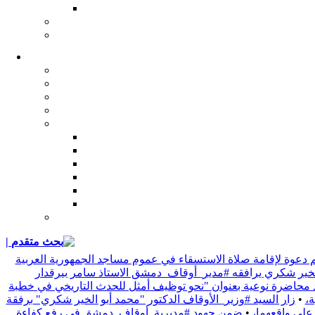
| بحث متقدم
 دعوة لإقامة صلاة الاستسقاء في عموم مساجد الجمهورية العربية
 الخير شكري يرافقه #مدير_أوقاف_دمشق الاستاذ سامر بيرقدار
د محاضرة نوعية بعنوان "نحو توظيف أمثل للحدث التاريخي في خطبة
•
زار السيد #وزير_الأوقاف الدكتور "محمد أبو الخير شكري" برفقة
 على واقعهما،
•
ضمن جهود #مديرية_أوقاف_دمشق في رفع كفاءة