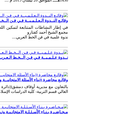
1436هــــ الموافق 20 نيسان 2015 م ....
وقائـع النــدوة الـعـلـمـيــة فـي فـن الــخ
في إطار النشاطات المتتابعة لتمكين الل
مجمع الشيخ أحمد كفتارو
ندوة علمية في فن الخط العربي....
نــدوة عـلـمـيــة فـي فـن الــخـط الـعـربـ
وقائـع محاضرة ((بناء الأسئلة الامتحانيــة وت
بالتعاون مع مديرية أوقاف دمشق((دائرة ا
العالي قسم التربية- كلية الدراسات الإسلامية
مـحـاضـرة بـنـاء الأسـئـلـة الامتحانـيـة وتـط