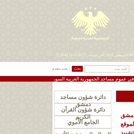
| بحث متقدم
مساجد الجمهورية العربية السورية
•
#تعميم دعوة لإقامة صلاة
دائرة شؤون مساجد
دمشق
دائرة شؤون القرآن
 دمشق
الكريم
الجامع الأموي
لموقع
شييد