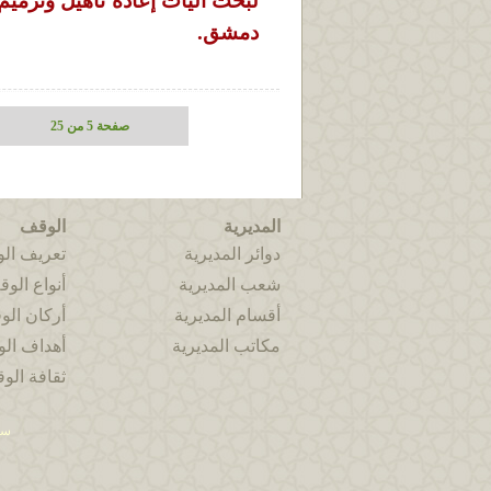
لبحث آليات إعادة تأهيل وترميم ا
دمشق.
صفحة 5 من 25
المديرية
الوقف
دوائر المديرية
تعريف ال
شعب المديرية
أنواع الو
أقسام المديرية
أركان ال
مكاتب المديرية
أهداف ال
ثقافة الو
سي