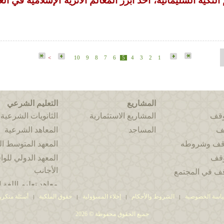
لتكية السليمانية، أحد أبرز المعالم الأثرية الإسلامية في ال
>
10
9
8
7
6
5
4
3
2
1
المشاريع
التعليم الشرعي
وقف
المشاريع الاستثمارية
الثانويات الشرعية
قف
المساجد
المعاهد الشرعية
وقف وشروطه
المعهد المتوسط 
وقف
المعهد الدولي للوا
الأجانب
قف في المجتمع
معاهد تعليم اللغة ا
اسة الخصوصية
الشروط والأحكام
إخلاء المسؤولية
حقوق الملكية
أسئلة متكرر
|
|
|
|
جميع الحقوق محفوظة © 2026