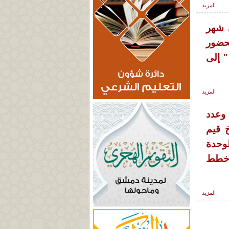
المزيد
ي شهر
، بحضور
" إلى
المزيد
 وعدد
 قيم
لوحدة
 خطط
المزيد