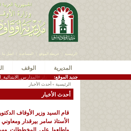
الرئيسية
|
خريطة الموقع
|
المساعدة
|
اتصل بنا
المديرية
الوقف
ال
:جديد الموقع
ر_أوقاف_دمشق الاستاذ سامر بيرقدار #المدارس_الابتدائية_الشرعية الت
الرئيسية
أحدث الأخبار
»
أحدث الأخبار
قام السيد وزير الأوقاف الدكت
الأستاذ سامر بيرقدار ومعاوني
واطلعوا على المخططات ومراح