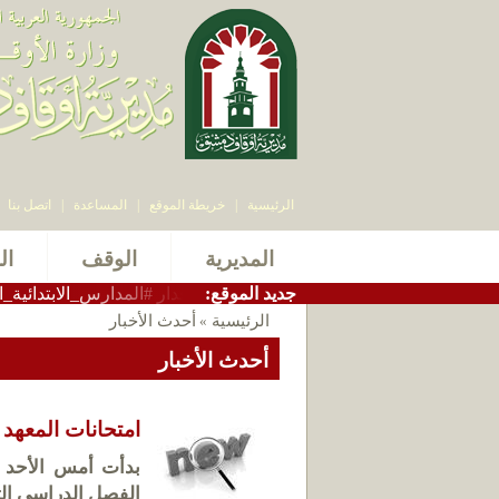
الرئيسية
|
خريطة الموقع
|
المساعدة
|
اتصل بنا
المديرية
الوقف
ال
:جديد الموقع
دير_أوقاف_دمشق الاستاذ سامر بيرقدار #المدارس_الابتدائية_الشرعية ا
الرئيسية
أحدث الأخبار
»
أحدث الأخبار
امتحانات المعهد 
الفصل الدراسي الث