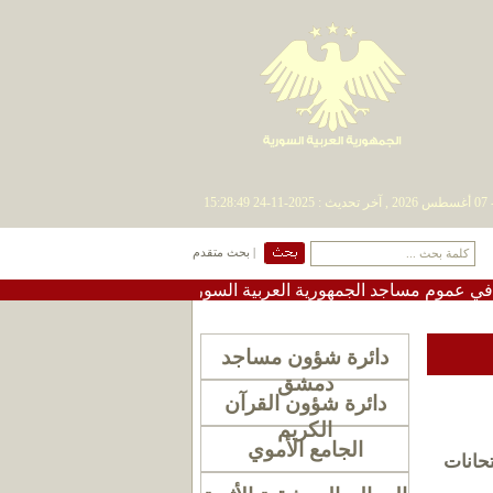
| بحث متقدم
 مساجد الجمهورية العربية السورية
•
#تعميم دعوة لإقامة صلا
دائرة شؤون مساجد
دمشق
دائرة شؤون القرآن
الكريم
الجامع الأموي
ان 1436 هــ الموافق لــــــــــ7 حزيران 2015 امتحانات