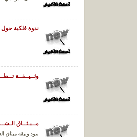
ندوة فلكية حول 
وثــيــقــة تــطــ
مــيـثــاق الـشــ
بنود وثيقة ميثاق الش