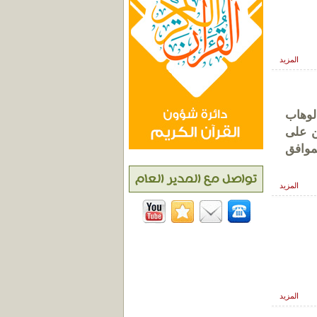
المزيد
لوهاب
ن على
س الواقع 3شعبان1436 هــــــ الموافق
المزيد
المزيد