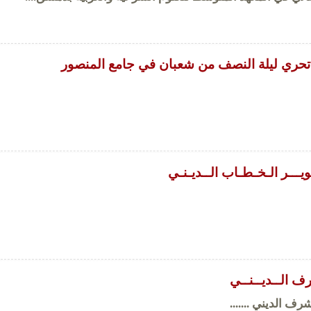
تحري ليلة النصف من شعبان في جامع المنصور
ويـــر الـخـطـاب الــديـنـي
رف الــديــنــي
رف الديني .......