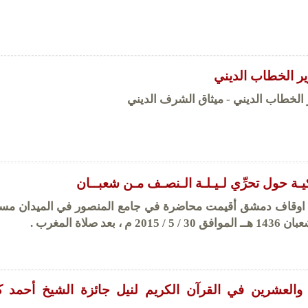
ير الخطاب الديني
 الخطاب الديني - ميثاق الشرف الديني
كيـة حول تحرِّي لـيـلـة الـنصـف مـن شعبــان
 اوقاف دمشق أقيمت محاضرة في جامع المنصور في الميدان مسا
ة والعشرين في القرآن الكريم لنيل جائزة الشيخ أحمد ك