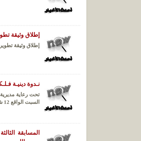
إطلاق وثيقة تطو
إطلاق وثيقة تطوير
نـدوة دينيـة فـلـ
تحت رعاية مديرية
السبت الواقع 12 شعبان 1436 هــ الموافق 30 / 5 / 2015 م ، بعد صلاة المغرب .
المسابقة الثالث