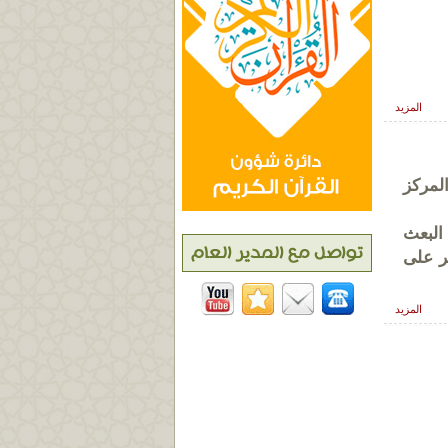
المزيد
لمركز
البعث
ر على
المزيد