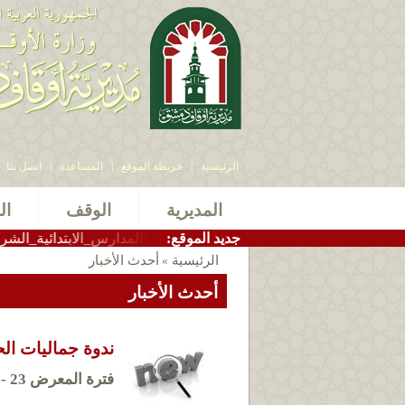
الرئيسية
|
خريطة الموقع
|
المساعدة
|
اتصل بنا
المديرية
الوقف
ال
:جديد الموقع
اف_دمشق الاستاذ سامر بيرقدار #المدارس_الابتدائية_الشرعية التابعة
الرئيسية
أحدث الأخبار
»
أحدث الأخبار
ندوة جماليات ال
فترة المعرض 23 - 23 / 12 / 2014 م