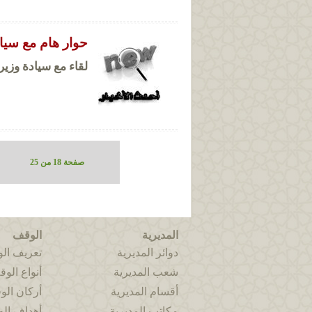
حوار هام مع سياد
لقاء مع سيادة وزير 
صفحة 18 من 25
المديرية
الوقف
دوائر المديرية
تعريف ال
شعب المديرية
أنواع الو
أقسام المديرية
أركان ال
مكاتب المديرية
أهداف ال