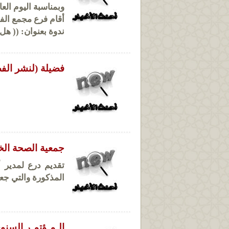
وبمناسبة اليوم العا
أقام فرع مجمع الفت
ندوة بعنوان: (( هل 
فضيلة (لنشر الفضي
جمعية الصحة ال
تقديم درع لمدير 
المذكورة والتي جع
الـمـؤتمـر السنوي