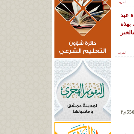
المزيد
ة عيد
 بهذه
الخير
المزيد
لتعاونهما في إعادة كامل العقار رقم /1366/ منطقة بحصة سنجقدار مقابل محطة الحجاز بمساحة 5500م٢