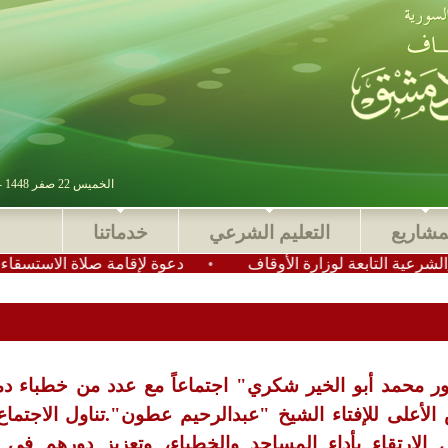
الخميس 22 صفر 1448 - 06 أغسطس 2026 , آخر تحديث : 2025-11-24 15:28:49
مشاريع
التعليم الشرعي
خدماتنا
ابعة لوزارة الأوقاف
•
دعوة لإقامة صلاة الاستسقاء في عموم م
تور محمد أبو الخير شكري" اجتماعاً مع عدد من خطباء 
لأعلى للإفتاء الشيخ "عبدالرحيم عطون".تناول الاجتماع
 الارتقاء بأداء المساجد والخطباء، وتعزيز دورهم في 