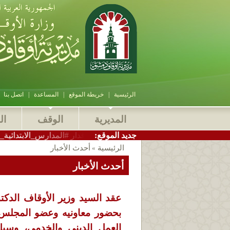
الرئيسية
|
خريطة الموقع
|
المساعدة
|
اتصل بنا
المديرية
الوقف
ال
:جديد الموقع
_أوقاف_دمشق الاستاذ سامر بيرقدار #المدارس_الابتدائية_الشرعية الت
الرئيسية
أحدث الأخبار
»
أحدث الأخبار
عقد السيد وزير الأوقاف الدك
بحضور معاونيه وعضو المجلس ا
العمل الديني والخدمي، وسبل