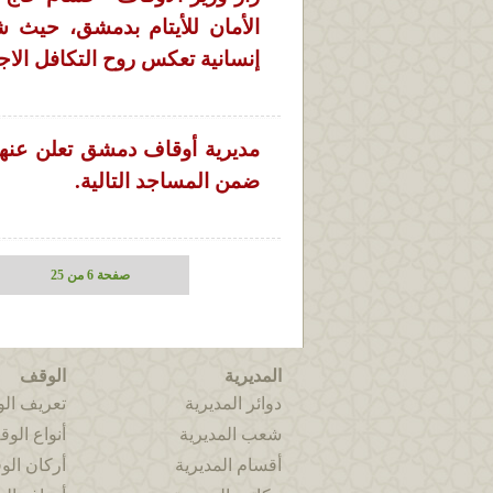
الأمان للأيتام بدمشق، حيث ش
إنسانية تعكس روح التكافل الا
مديرية أوقاف دمشق تعلن عنها 
ضمن المساجد التالية.
صفحة 6 من 25
المديرية
الوقف
دوائر المديرية
تعريف ال
شعب المديرية
أنواع الو
أقسام المديرية
أركان ال