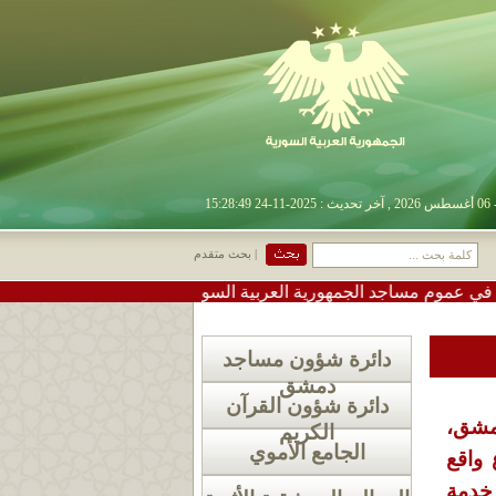
| بحث متقدم
ساجد الجمهورية العربية السورية
•
#تعميم دعوة لإقامة صلاة 
دائرة شؤون مساجد
دمشق
دائرة شؤون القرآن
دمشق،
الكريم
الجامع الأموي
 واقع
خدمة