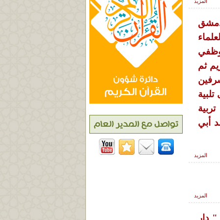
المزيد
 دمشق
علماء
وظفي
يم ثم
شرفين
تلبية
تربية
د أبي
المزيد
المزيد
" دار