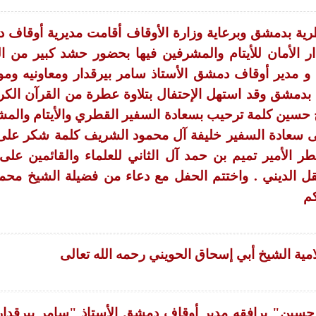
رية بدمشق وبرعاية وزارة الأوقاف أقامت مديرية أوقاف
 الأمان للأيتام والمشرفين فيها بحضور حشد كبير من ال
و مدير أوقاف دمشق الأستاذ سامر بيرقدار ومعاونيه وم
ء بدمشق وقد استهل الإحتفال بتلاوة عطرة من القرآن الكر
 حسين كلمة ترحيب بسعادة السفير القطري والأيتام والم
قى سعادة السفير خليفة آل محمود الشريف كلمة شكر على 
قطر الأمير تميم بن حمد آل الثاني للعلماء والقائمين على 
حقل الديني . واختتم الحفل مع دعاء من فضيلة الشيخ محم
كم
امية الشيخ أبي إسحاق الحويني رحمه الله تعالى
حسين" يرافقه مدير أوقاف دمشق الأستاذ "سامر بيرقدار