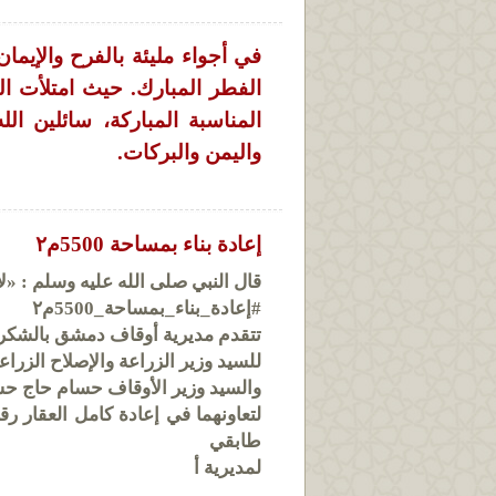
في أجواء مليئة بالفرح والإيما
الفطر المبارك. حيث امتلأت ال
المناسبة المباركة، سائلين ال
واليمن والبركات.
إعادة بناء بمساحة 5500م٢
قال النبي صلى الله عليه وسلم : «لا يَشْكُر
#إعادة_بناء_بمساحة_5500م٢
تتقدم مديرية أوقاف دمشق بالشكر
للسيد وزير الزراعة والإصلاح الزرا
والسيد وزير الأوقاف حسام حاج ح
طابقي
لمديرية أ