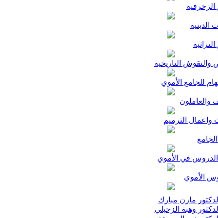
 الزخرفية
 الدينية
التراثية
والنقوش التاريخية
هام للجامع الأموي
 والعاملون
 واعمال الترميم
لجامع
الدروس في الأموي
س الأموي
دكتور مازن مبارك
دكتور وهبة الزحيلي