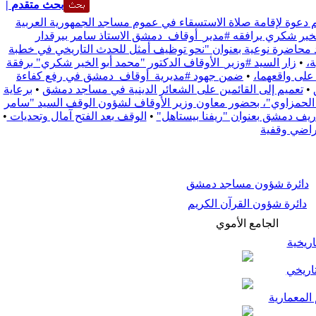
| بحث متقدم
 دعوة لإقامة صلاة الاستسقاء في عموم مساجد الجمهورية العربية
 الخير شكري يرافقه #مدير_أوقاف_دمشق الاستاذ سامر بيرقدار
د محاضرة نوعية بعنوان "نحو توظيف أمثل للحدث التاريخي في خطبة
•
زار السيد #وزير_الأوقاف الدكتور "محمد أبو الخير شكري" برفقة
 على واقعهما،
•
ضمن جهود #مديرية_أوقاف_دمشق في رفع كفاءة
•
تعميم إلى القائمين على الشعائر الدينية في مساجد دمشق
•
برعاية
زة الحمزاوي"، بحضور معاون وزير الأوقاف لشؤون الوقف السيد "سامر
•
الوقف بعد الفتح آمال وتحديات
•
راضي وقفية
دائرة شؤون مساجد دمشق
دائرة شؤون القرآن الكريم
الجامع الأموي
ريخية
ريخي
المعمارية