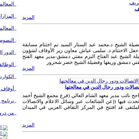
المعالم
يف
المزارات
المزيد
المعالم 
النصوص 
يلة الشيخ د.محمد عبد الستار السيد تم اختتام مسابقة
حفل الاختتام د. سلمى عياش معاون زير الأوقاف لشؤون
الدور ال
يلة الشيخ عبد الفتاح البزم مفتي دمشق-مدير معهد الفتح
 مفتي دمشق وريفها وفضيلة الشيخ خضر شحرور
الوظائف
المزيد
الكوارث
تصالات ودور رجال الدين في معالجتها
أوقاف ا
اجح نائب مدير معهد الشام العالي (فرع مجمع الشيخ أحمد
برنامج 
دث فيها ((عن الشائعات عبر وسائل الاعلام والاتصالات
ملتقى قد افتتح في المركز الثقافي العربي في الميدان
من درو
المزيد
ال
ال