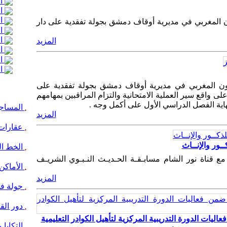
ال
ال
ال
 المغربي في مديرية أوقاف دمشق بجولة تفقدية على دار
ال
ال
المزيد
ال
ال
ال
ون المغربي في مديرية أوقاف دمشق بجولة تفقدية على
على واقع سير العملية اﻻمتحانية والتزام المراقبين بمهامهم
هاية الفصل الدراسي الأول على أكمل وجه .
المساجد 
المزيد
عقارات 
ـور والإنــاث
الخط ال
مع قناة نور الشام مسابـقـة الحـديـث النـبـوي الشريـف
الأماكن
المزيد
جولة ف
دور الق
ليات الدورة التدريبية المركزية لتأهيل الكوادر التعليمية
التكايا 