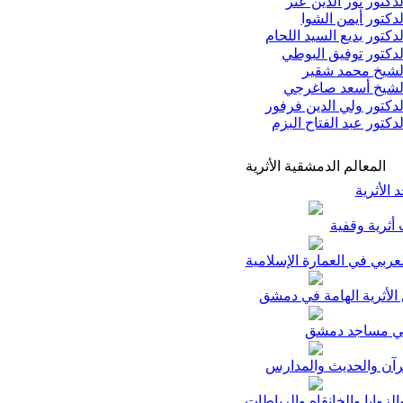
دكتور نور الدين عتر
دكتور أيمن الشوا
دكتور بديع السيد اللحام
دكتور توفيق البوطي
شيخ محمد شقير
شيخ أسعد صاغرجي
دكتور ولي الدين فرفور
دكتور عبد الفتاح البزم
المعالم الدمشقية الأثرية
الأثرية
أثرية وقفية
عربي في العمارة الإسلامية
 الأثرية الهامة في دمشق
ي مساجد دمشق
رآن والحديث والمدارس
والزوايا والخانقاه والرباطات