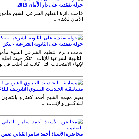
جولة تفقدية على دار الأمان 2015
قامت دائرة التعليم الشرعي الشيخ مأمون
الأمان للأيتام ....
جولة تفقدية على الثانوية الشرعية - تنكز
قامت دائرة التعليم الشرعي الشيخ مأم
الثانوية الشرعية للإناث – تنكز حيث اطلع 
لإنهاء الامتحانات التي كانت قد أجلت في ن
مسابـقـة الحـديـث النـبـوي الشريـف لـلذكـ
يقيم مجمع الشيخ أحمد كفتارو بالتعاون 
لـلذكــور والإنــاث ...
محاضرة الأستاذ أحمد سامر القباني ضمن فعا