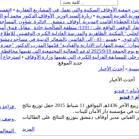
بين جمعية الأوقاف السكنية والتي تعمل في المشاريع العقارية
•
#تعميم
رية العربية السورية
•
زيارة السيد #وزير_الأوقاف الدكتور محمد أبو
ء بأداء الخطباء أقامت #مديرية_أوقاف_دمشق _ #دائرة_شؤون_المساج
نطقة الصالحية جادة_ مقابل فندق أمية،
حلبي" المكتبة_الظاهرية والمدرسة العادلية الكبرى الوقفيتين للاطلاع
والدعوي،
•
تعميم - 43 - إلى القائمين بالشعائر الدينية في مساجد دمشق
ن: "تنمية المهارات الإدارية والقيادية" قدّمها المدرب الدكتور "حم
ف دمشق بعنوان "ريفنا بيستاهل"
مرحلي للمسابقة القرآنية الكبرى التي تقيمها وزارة الأوقاف
•
استرجاع أ
:جديد الموقع
ئيسية
»
أحدث الأخبار
أحدث الأخبار
م + فيديو
أقيم بعد ظهر اليوم الأربعاء الواقع في 22 ربيع الآخر 1436هـ الموافق 11 شباط 2015 حفل توزيع نتائج
قراءة تا
ت في مؤسسة دار الأمان للبنات .
 القباني مدير أوقاف دمشق بتوزيع النتائج على الطالبات
وصف تا
المزيد
المعالم 