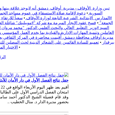
تبين وزارة_الأوقاف - مديرية_أوقاف_دمشق أنه لايوجد علاقة بينها و
السورية
•
دعوة لإقامة صلاة الاستسقاء في عموم مساجد الجمهو
#المدارس_الابتدائية_الشرعية التابعة لوزارة الأوقاف
•
سعياً للارتقا
الجمعة"
•
فسخ عقود الإيجار المبرمة مع شركة "#موبيلينك" شاغلة العقار الوقفي الواقع على / 1191/ م
السيد #وزير_التعليم_العالي والبحث العلمي الدكتور "محمد مروان ال
العاملين وتنمية المهارات الإدارية والقيادية بما يخدم العمل المؤسسي 
مديرية أوقاف محافظة دمشق، أُقيمت محاضرة في المركز الثقافي بعنوا
بيرقدار
•
تعميم للسادة القائمين على الشعائر الدينية لحث المصلين للتبع يوم الجمعة 2025/9/19 لدعم الفعالية المجتمعية التي تقيمها محافظة ري
•
الاختبار ال
الر
حفل ننائج الفصل الأول في دار الأمان للأيتا
امتحان الفصل الدراسي الأول على الطالبا
وقد قام فضيلة الشيخ الدكتور أحمد سامر
بحضور مديرة الدار د. منال الخطيب ..