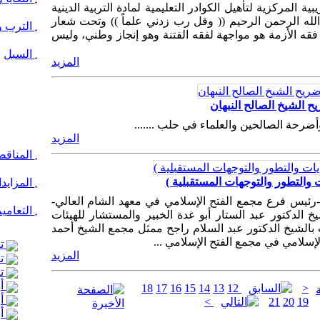
ة المركزية لتأهيل الكوادر التعليمية لمادة التربية الدينية
له الرحمن الرحيم (( وقل رب زدني علماً )) وتحت شعار
الترب و
 فقه الأزمة هو مواجهة لفقه الفتنة وهو إنجاز وطني، وليس
السبل
المزيد
ح الشيخ الصالح النبهان
أضرحة الصالحين والعلماء في حلب .......
المزيد
المناق
 والتطور والتوجهات المستقبلية )
المزايد
رئيس فرع مجمع الفتح الإسلامي في معهد الشام العالي-
التعامي
الدكتور عبد الستار أبو غدة الخبير والمستشار للهيئات
الشيخ الدكتور عبد السلام راجح ممثل مجمع الشيخ أحمد
إسلامي في مجمع الفتح الإسلامي ...
تع
المزيد
تع
تع
أر
18
17
16
15
14
13
12
<
أر
>
21
20
19
أر