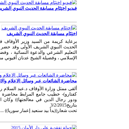
فيديو اختِتَام مسابقة الحديث النبوي الشر
اختِتَام مسابقة الحديث النبوي الشريف
برعاية كريمة من السيد وزير الأوقاف فض
الحديث النبوي الشريف الأولى وقد حضر 
التعليم الشرعي والدعوة النسائية ، وفض
الإسلامي ، وفضيلة الشيخ عدنان أفيوني
محاضرة الشائعات عبر وسائل الاعلام والا
ألقى ممثل وزارة الأوقاف د.عبد السلام ر
كفتارو)- خطيب جامع المرابط محاضرة تح
ودور رجال الدين في معالجتها)) وكان ال
بتاريخ3/2/2015
تحت شعار((يداً بيد سنعيد إعمار سوريا)) ...