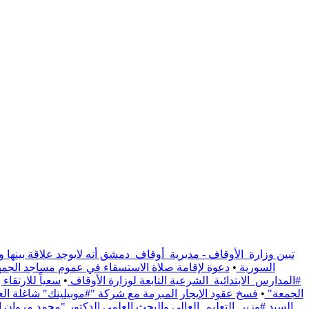
تبين وزارة_الأوقاف - مديرية_أوقاف_دمشق أنه لايوجد علاقة بينها و
السورية
•
دعوة لإقامة صلاة الاستسقاء في عموم مساجد الجمهو
#المدارس_الابتدائية_الشرعية التابعة لوزارة الأوقاف
•
سعياً للارتقا
الجمعة"
•
فسخ عقود الإيجار المبرمة مع شركة "#موبيلينك" شاغلة العقار الوقفي الواقع على / 1191/ م
السيد #وزير_التعليم_العالي والبحث العلمي الدكتور "محمد مروان ال