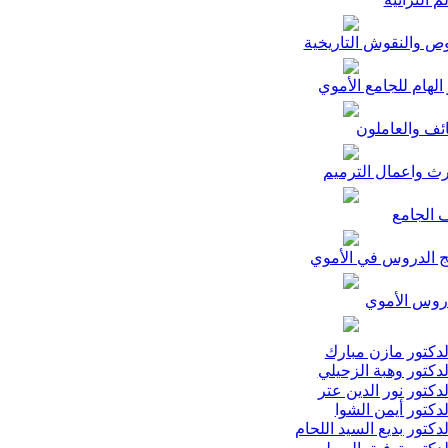
ص والنقوش التاريخية
الهام للجامع الأموي
ئف والعاملون
رث واعمال الترميم
 الجامع
ج الدروس في الأموي
وس الأموي
دكتور مازن مبارك
دكتور وهبة الزحيلي
دكتور نور الدين عتر
دكتور أيمن الشوا
دكتور بديع السيد اللحام