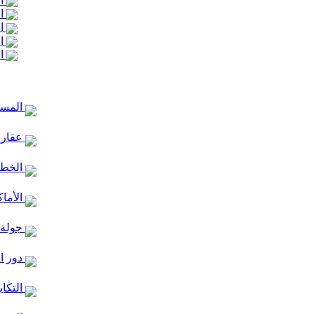
ال
ال
ال
ال
ال
المساج
عقارا
الخط ا
الأماك
جولة 
دور ا
التكاي