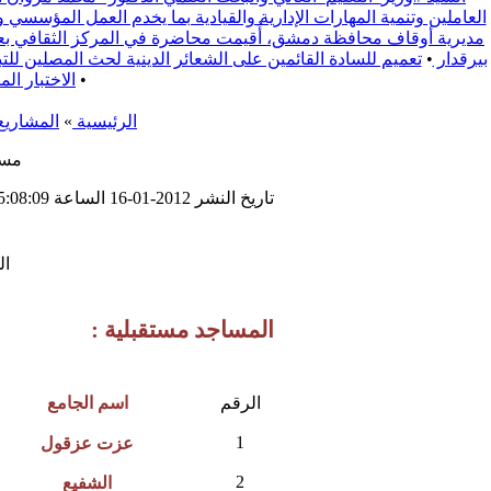
العاملين وتنمية المهارات الإدارية والقيادية بما يخدم العمل المؤسسي 
مديرية أوقاف محافظة دمشق، أُقيمت محاضرة في المركز الثقافي بعنوا
بيرقدار
•
تعميم للسادة القائمين على الشعائر الدينية لحث المصلين للتبع يوم الجمعة 2025/9/19 لدعم الفعالية المجتمعية التي تقيمها محافظة ري
•
الاختبار ال
الرئيسية
»
المشاريع
مسا
تاريخ النشر 2012-01-16 الساعة 15:08:09
ال
المساجد مستقبلية :
الرقم
اسم الجامع
1
عزت عزقول
2
الشفيع