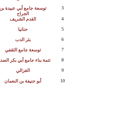
3
توسعة جامع أبي عبيدة بن
الجراح
4
القدم الشريف
5
حنانيا
6
بئر الدب
7
توسعة جامع الثقفي
8
تتمة بناء جامع أبي بكر الصد
9
الغزالي
10
أبو حنيفة بن النعمان