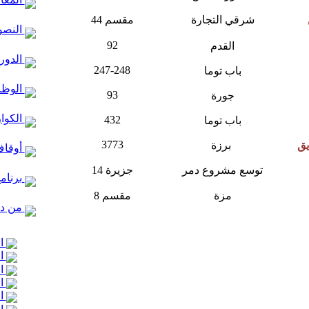
شرقي التجارة
مقسم 44
النصو
92
القدم
الدور 
247-248
باب توما
الوظا
93
جورة
الكوا
432
باب توما
3773
يق
برزة
أوقاف
توسع مشروع دمر
جزيرة 14
برنام
مزة
مقسم 8
من در
ال
ال
ال
ال
ال