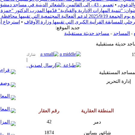
والدعوي،
•
تعميم - 43 - إلى القائمين بالشعائر الدينية في مساجد دمشق
ن: "تنمية المهارات الإدارية والقيادية" قدّمها المدرب الدكتور "حم
ف دمشق بعنوان "ريفنا بيستاهل"
مرحلي للمسابقة القرآنية الكبرى التي تقيمها وزارة الأوقاف
•
استرجاع أ
:جديد الموقع
المساجد
مساجد حديثة مستقبلية
»
»
جد حديثة مستقبلية
شارك
|
قراءة 
مساجد المستقبلية
إدارة التحرير
وصف 
المعال
المعا
المنطقة العقارية
رقم العقار
42
دمر
المزار
1874
شاغور بساتين
المعال