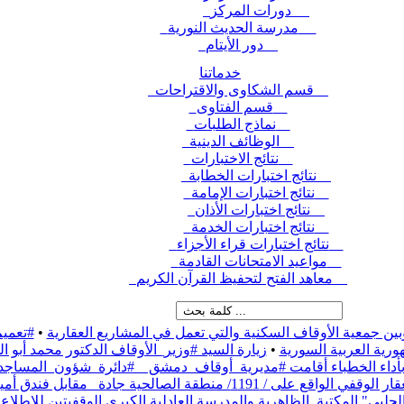
دورات المركز
مدرسة الحديث النورية
دور الأيتام
خدماتنا
قسم الشكاوى والاقتراحات
قسم الفتاوى
نماذج الطلبات
الوظائف الدينية
نتائج الاختبارات
نتائج اختبارات الخطابة
نتائج اختبارات الإمامة
نتائج اختبارات الأذان
نتائج اختبارات الخدمة
نتائج اختبارات قراء الأجزاء
مواعيد الامتحانات القادمة
معاهد الفتح لتحفيظ القرآن الكريم
بين جمعية الأوقاف السكنية والتي تعمل في المشاريع العقارية
•
#تعميم
رية العربية السورية
•
زيارة السيد #وزير_الأوقاف الدكتور محمد أبو
ء بأداء الخطباء أقامت #مديرية_أوقاف_دمشق _ #دائرة_شؤون_المساج
نطقة الصالحية جادة_ مقابل فندق أمية،
حلبي" المكتبة_الظاهرية والمدرسة العادلية الكبرى الوقفيتين للاطلاع