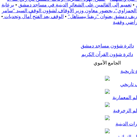
•
تعميم إلى القائمين على الشعائر الدينية في مساجد دمشق
•
برعاية
زة الحمزاوي"، بحضور معاون وزير الأوقاف لشؤون الوقف السيد "سامر
•
الوقف بعد الفتح آمال وتحديات
•
راضي وقفية
دائرة شؤون مساجد دمشق
دائرة شؤون القرآن الكريم
الجامع الأموي
تاريخية
تاريخي
م المعمارية
لم الزخرفية
ات الدينية
م التراثية