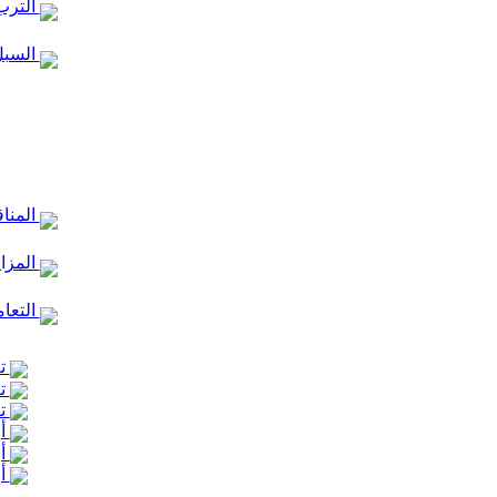
الترب
السبل
المنا
المزا
التعام
تع
تع
تع
أر
أر
أر