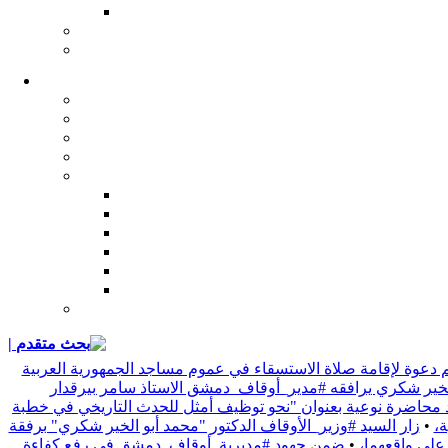
| بحث متقدم
 دعوة لإقامة صلاة الاستسقاء في عموم مساجد الجمهورية العربية
 الخير شكري يرافقه #مدير_أوقاف_دمشق الاستاذ سامر بيرقدار
د محاضرة نوعية بعنوان "نحو توظيف أمثل للحدث التاريخي في خطبة
•
زار السيد #وزير_الأوقاف الدكتور "محمد أبو الخير شكري" برفقة
 على واقعهما،
•
ضمن جهود #مديرية_أوقاف_دمشق في رفع كفاءة